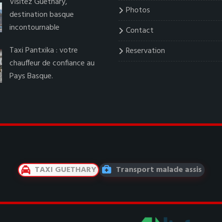
Visitez Guéthary,
Photos
destination basque
incontournable
Contact
Taxi Pantxika : votre
Reservation
chauffeur de confiance au
Pays Basque.
TAXI GUETHARY
Transport malade assis