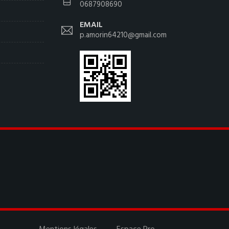
0687908690
EMAIL
p.amorin64210@gmail.com